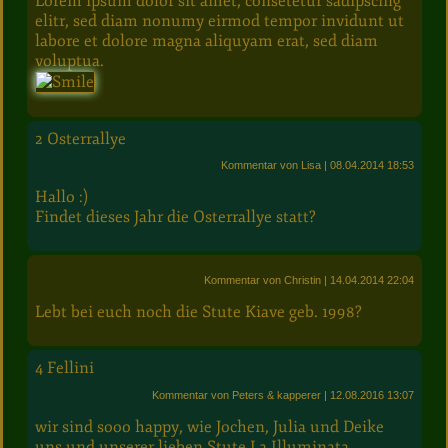
Lorem ipsum dolor sit amet, consetetur sadipscing
elitr, sed diam nonumy eirmod tempor invidunt ut
labore et dolore magna aliquyam erat, sed diam
voluptua.
2
Osterrallye
Kommentar von Lisa
| 08.04.2014 18:53
Hallo :)
Findet dieses Jahr die Osterrallye statt?
Kommentar von Christin
| 14.04.2014 22:04
Lebt bei euch noch die Stute Kiave geb. 1998?
4
Fellini
Kommentar von Peters & kapperer
| 12.08.2016 13:07
wir sind sooo happy, wie Jochen, Julia und Deike
uns und unserer lieben Stute La Illuminata