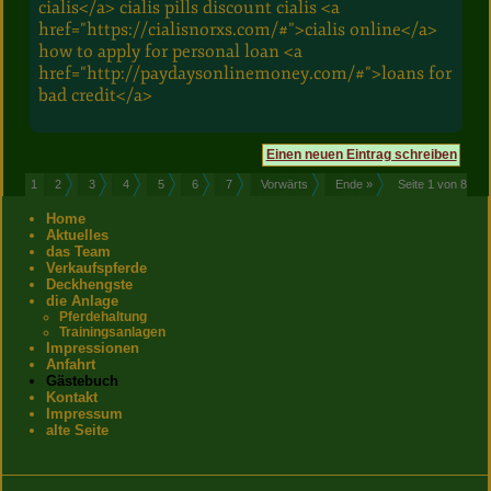
cialis</a> cialis pills discount cialis <a
href="https://cialisnorxs.com/#">cialis online</a>
how to apply for personal loan <a
href="http://paydaysonlinemoney.com/#">loans for
bad credit</a>
Einen neuen Eintrag schreiben
1
2
3
4
5
6
7
Vorwärts
Ende »
Seite 1 von 8
Home
Aktuelles
das Team
Verkaufspferde
Deckhengste
die Anlage
Pferdehaltung
Trainingsanlagen
Impressionen
Anfahrt
Gästebuch
Kontakt
Impressum
alte Seite