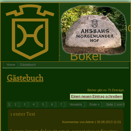
Ahsbahs
Morgenländ
Hof
Bokel
Home
Gästebuch
Gästebuch
Bisher gibt es 75 Einträge.
Einen neuen Eintrag schreiben
1
2
3
4
5
6
7
Vorwärts
Ende »
Seite 1 von 8
1
erster Test
Kommentar von Admin
| 30.08.2013 11:01