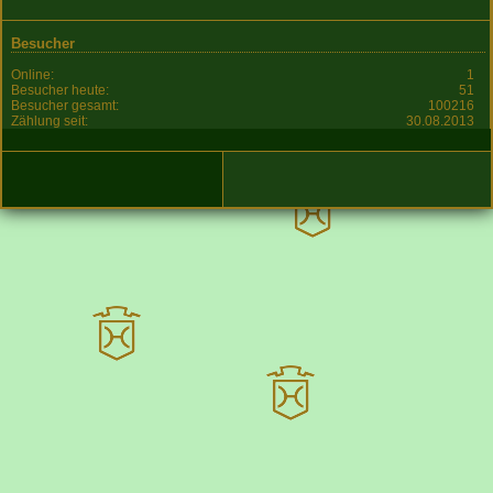
Besucher
Online:
1
Besucher heute:
51
Besucher gesamt:
100216
Zählung seit:
30.08.2013