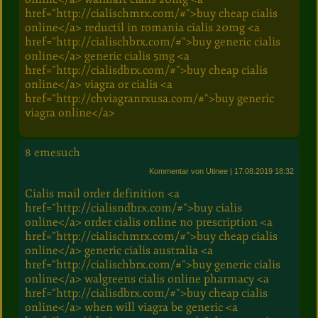
href="http://cialischmrx.com/#">buy cheap cialis
online</a> reductil in romania cialis 20mg <a
href="http://cialischbrx.com/#">buy generic cialis
online</a> generic cialis 5mg <a
href="http://cialisdbrx.com/#">buy cheap cialis
online</a> viagra or cialis <a
href="http://chviagranrxusa.com/#">buy generic
viagra online</a>
8
emesuch
Kommentar von Utinee
| 17.08.2019 18:32
Cialis mail order definition <a
href="http://cialisndbrx.com/#">buy cialis
online</a> order cialis online no prescription <a
href="http://cialischmrx.com/#">buy cheap cialis
online</a> generic cialis australia <a
href="http://cialischbrx.com/#">buy generic cialis
online</a> walgreens cialis online pharmacy <a
href="http://cialisdbrx.com/#">buy cheap cialis
online</a> when will viagra be generic <a