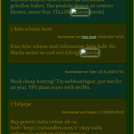
geholfen haben. Das produkt dessen ist unserer
kleiner, neuer Star: FELLINI
[smile]
5
Sehr schöne Seite
Kommentar von
Holz-Kopf
| 30.03.2017 19:23
Eine Sehr schöne und informative Seite habt ihr.
Macht weiter so und viel Erfolg!
Kommentar von Tyler
| 20.11.2018 17:01
Need cheap hosting? Try webhosting1st, just $10 for
an year, VPS plans starts with $6/Mo.
7
Telpepe
Kommentar von Floups
| 17.08.2019 05:22
Buy generic cialis online uk <a
href="http://cialisndbrx.com/#">buy cialis
online</a> walmart cialis 20mg <a